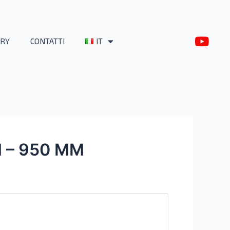
Y
RY
CONTATTI
IT
o
u
t
u
b
e
 – 950 MM