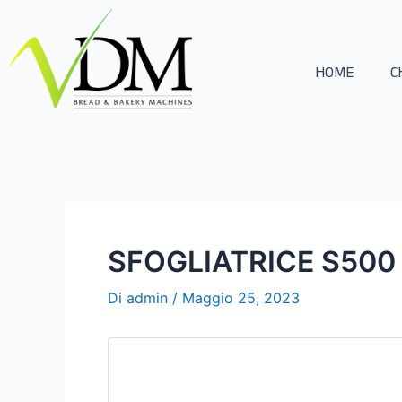
Vai
Navigazione
al
articoli
contenuto
HOME
C
SFOGLIATRICE S500
Di
admin
/
Maggio 25, 2023