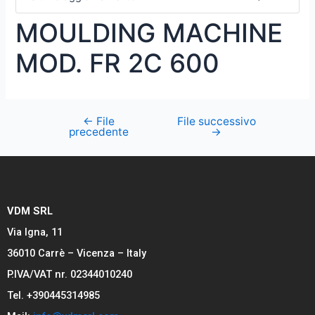
MOULDING MACHINE
MOD. FR 2C 600
←
File
File successivo
precedente
→
VDM SRL
Via Igna, 11
36010 Carrè – Vicenza – Italy
P.IVA/VAT nr. 02344010240
Tel. +390445314985