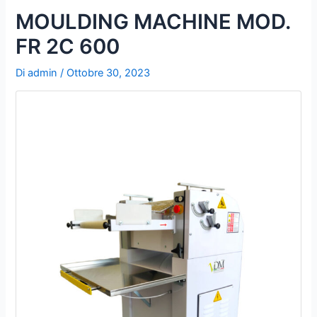
u
MOULDING MACHINE MOD.
b
FR 2C 600
e
Di
admin
/
Ottobre 30, 2023