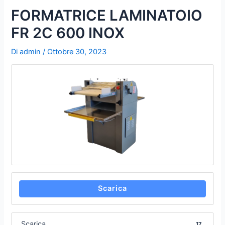
u
FORMATRICE LAMINATOIO
b
FR 2C 600 INOX
e
Di
admin
/
Ottobre 30, 2023
Scarica
Scarica
17