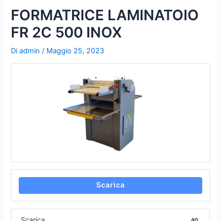
u
FORMATRICE LAMINATOIO
b
FR 2C 500 INOX
e
Di
admin
/
Maggio 25, 2023
Scarica
Scarica
40