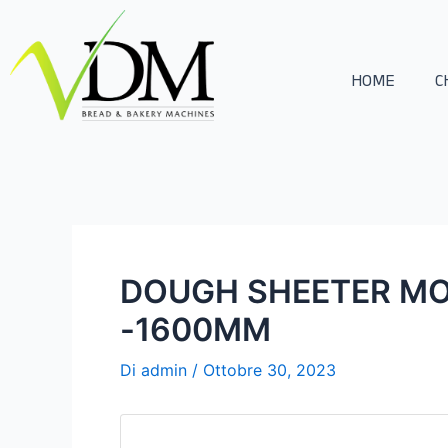
Vai
Navigazione
al
articoli
contenuto
HOME
C
DOUGH SHEETER MO
-1600MM
Di
admin
/
Ottobre 30, 2023