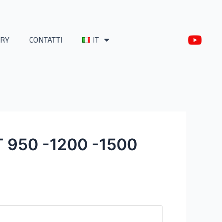
Y
RY
CONTATTI
IT
o
u
t
u
b
e
950 -1200 -1500